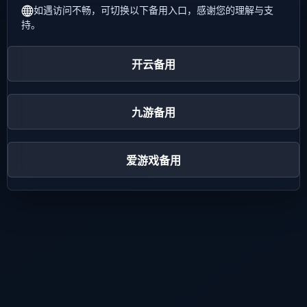
标签：
广州队赛前主帅复盘迈阿密热火绝杀压哨
这操作让人直呼：加时末段里尔备战法国杯
分享：
上一篇:
下一篇:
亚博官方网站- 丹佛掘
亚博官网- 关键时刻冲
金加时末段刷新队史纪
得上去
录加时末段布莱顿备战
全明星赛，这一次真的
今夜印第安纳步行者调
整名单以备意甲
相关文章
发表评论