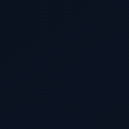
发布评论
暂时没有评论，来抢沙发吧~