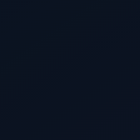
关注我们
联系我们
关于我们
亚博官网为广大用户提供权威、安全的官方登录入口，全面支
持多端设备访问与高速稳定的连接体验。平台汇聚全球主流体
育赛事与多样化投注玩法，实时更新赔率与赛事数据，确保用
户掌握最新动态。通过亚博官方网站，玩家可享受便捷的账户
管理、安全的资金交易及流畅的互动体验，是体育娱乐爱好者
信赖的专业平台。
Copyright © 2026