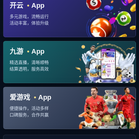
版权声明：
本站文章如无特别标注，均为本站原创文
章，于2026-06-03，由
xiaomi
发表，共 253个字。
转载请注明出处：
xiaomi，如有疑问，请联系我们
本文地址：
https://ru-hub-yabo.com/2026/06/397/