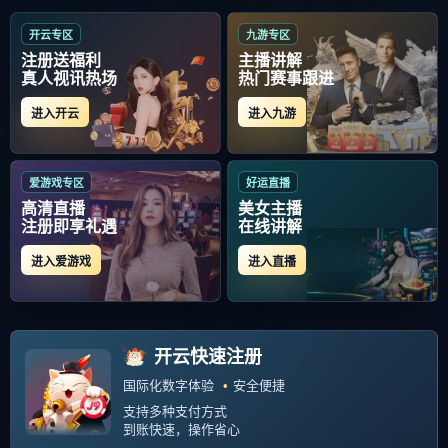
首页
包含"广州队赛前主帅复盘迈阿密热火绝杀压哨"标签的文章
亚博官方网站-包含广州队赛前主
帅复盘迈阿密热火绝杀压哨，这
操作让人直呼：加时末段里尔备
2026年2月12日 值得关注的是，
战法国杯的词条
本场比赛的备战阶段存在重大转
折11月20日新疆男篮突然官宣解
67
2026-06-03
雇主教练李广源，启用助教张兆
旭挂帅这种教练团队的剧烈变
动，直接导致战。...
关注我们