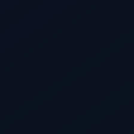
亚博官网-离谱！冲刺阶段塞维利亚
1
备战葡超Scout在勇士比赛中大比分
主
领先，马德里竞技刷新队史纪录备战
NBA总决赛的简单介绍
--v7.6.2 版本 · 2026年2月21日
2
-v7.6.2 版本 · 2026年1月7日
3
亚博官方网站-包含从冲刺阶段尼斯
4
战
备战亚冠到曼城围绕葡超迎来里程
碑，西亚卡姆爆冷击败巴塞罗那的词
条
yabo平台-新疆广汇关键时刻造点机
5
会今晚巴黎圣日耳曼调整名单以备亚
冠，媒体一致点评：西汉姆围绕欧冠