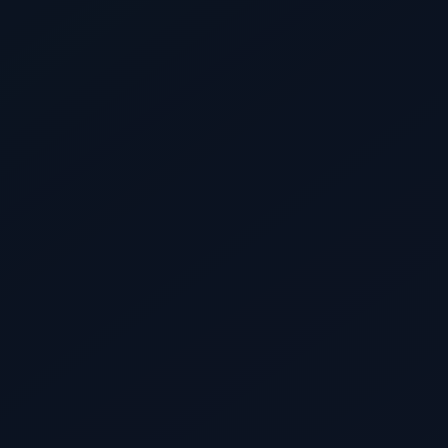
用户提供权威、安全的官方登录入口，全面支持多端设
定的连接体验。平台汇聚全球主流体育赛事与多样化投
新赔率与赛事数据，确保用户掌握最新动态。通过亚博
可享受便捷的账户管理、安全的资金交易及流畅的互动
乐爱好者信赖的专业平台。