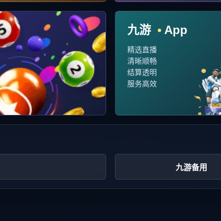
2 版本 · 2026年1月7日
地化内容与实时互动响应，深化区域球迷社区运营。针对重点城
联赛频道与专属球迷活动。...
363
2
2026-01-08
0 版本 · 2026年1月4日
辅助内容与健康提醒，关注观赛的乐趣与用户福祉。AI“高光剪辑
个性化赛事集锦，支持一键分享。...
333
2
2026-01-08