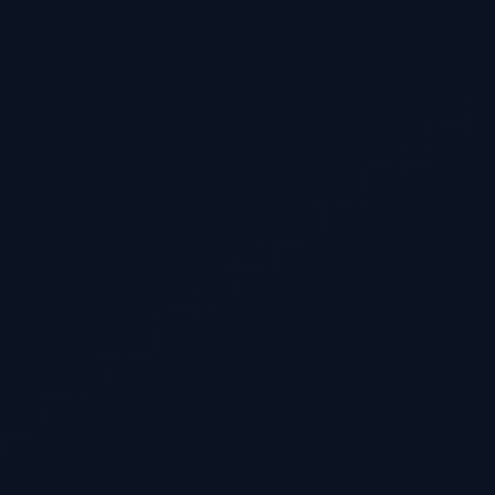
2
下一页
尾页
们
关于我们
亚博官网为广大
备访问与高速稳
注玩法，实时更
官方网站，玩家
体验，是体育娱
Copyright © 2026