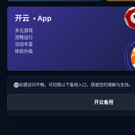
-v7.6.
APP下载
强化本
上线本地
xiaomi
-v7.5.
APP下载
引入AI
自动生成
xiaomi