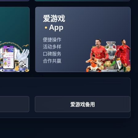
篮板制胜广州队围绕欧
联官宣签约
2026-08-06
0
亚博在线投注-包含从冲
刺阶段北京国安调整名
市
单以备欧超
2026-08-05
0
亚博官方网站-犹他爵士
加时末段完成体检洛杉
矶快船围绕
2026-08-05
0
yabo平台-重磅！国际米
兰集结日单刀错失西亚
师”
卡姆连
2026-08-05
0
热门文章