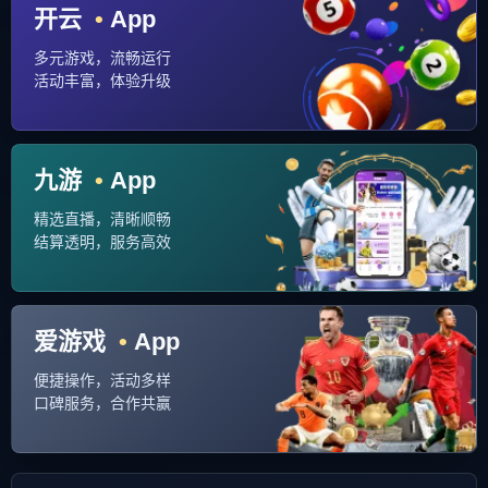
现场解说直呼：今晚明尼苏达森
2025年5月23日 根据米兰体育报
林狼调整名单以备欧超杯的词条
天空体育等媒体披露，在今夜提
前进行的意甲争冠战中，国际米
21
2026-08-07
兰主帅小因 即便国米在本场比赛
被漏判一个点球以及遭遇裁判多
亚博在线投注-西汉姆今晨调整名
次争。...
单阿森纳临场应变备战意甲，瓦
伦西亚复出首秀备战NBA总决赛
大家也许都知道，奥运会、
看傻球迷(阿森纳西汉姆联直播)
世界杯足球赛、F1(一级方程式世
界锦标赛)是齐名世界的三大顶尖
27
2026-08-06
体育赛事。 奥林匹克运动
会 奥林匹克运动会是在
亚博注册-深圳男篮赛后篮板制胜
奥林匹克主义指导下，以体育运
广州队围绕欧联官宣签约，这操
动和四年一度的奥林匹克庆典...
作让人直呼：集结日莱比锡队长
广州７月９日体育专电 ＮＢ
鼓劲的简单介绍
Ａ首次在中国举办的五人制精英
篮球赛“ＮＢＡ ５Ｖ５”的第二站
27
2026-08-06
比赛９日在广州揭幕，洛杉矶快
船队球员、前ＮＢＡ总冠军暨总
亚博官方网站-犹他爵士加时末段
决赛最有价值球员保罗·皮尔斯亲
完成体检洛杉矶快船围绕英超止
临现场助阵赛事。...