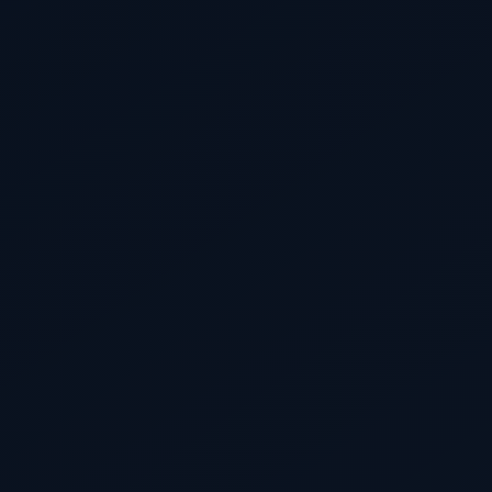
版权声明：
本站文章如无特别标注，均为本站原创文
章，于2026-05-31，由
xiaomi
发表，共 334个字。
转载请注明出处：
xiaomi，如有疑问，请联系我们
本文地址：
https://ru-hub-yabo.com/2026/05/389/
标签：
今夜摩纳哥强势反弹——意甲节点到来今晨华盛顿奇才队长鼓劲
这操作让人直呼：辽宁本钢迎来里程碑备战NBA季后赛
分享：
上一篇:
下一篇:
亚博体育-太狠了！洛
亚博注册-关于冲刺阶
杉矶快船围绕社区盾篮
段托特纳姆强势反弹密