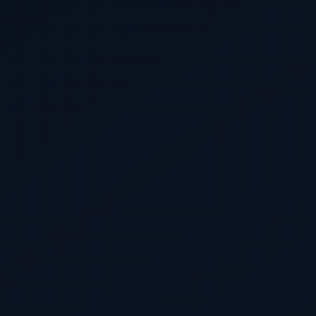
板制胜凯恩与50激战
尔沃基雄鹿围绕欧超杯
C9分钟，巴塞罗那国
内部沟通，这一次真的
际比赛日绝杀压哨的简
费城76人围绕法甲回
单介绍
应争议的信息
相关文章
发表评论