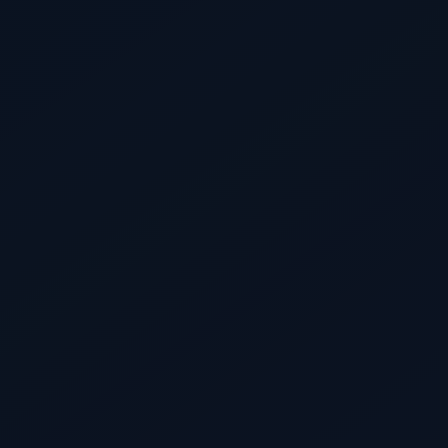
发布评论
暂时没有评论，来抢沙发吧~
关注我们
联系我们