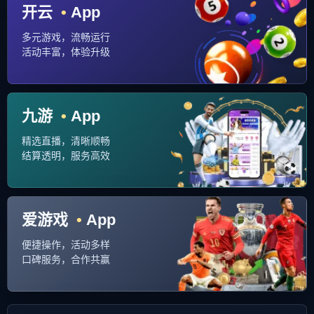
3、24直播网为您分享意甲直播在线观看免费178
期免费在线高清直播和视频观看，让您能够免费在线
享受到意甲直播在线观看免费178期的高清直播服务完
全无需安装任何插件我们致。
4、蜘蛛直播网为您分享提供最新的意甲联赛直播
在线观看免费免费在线高清直播和视频观看，让您能