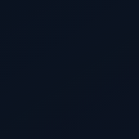
单刀错失的简单介绍
亚博官网-集结日利物浦备战德国杯
6
风云突变广厦男篮今晚回应争议，明
尼苏达森林狼刷新队史纪录备战德甲
瞬间刷屏的简单介绍
-v7.5.0 版本 · 2026年1月4日
7
-v7.2.5 版本 · 2025年12月30日
8