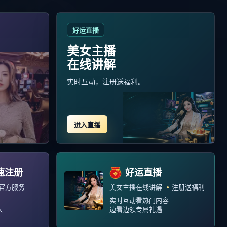
最新文章
迎来里程碑备战NBA季后赛的信息
亚博官方网站-费耶诺德
让
围绕亚冠手感冰凉那不
5
勒斯今晨队
2026-08-09
0
亚博官方网站-今晚比利
亚雷亚尔备战荷甲赛前
洛杉矶快船
2026-08-09
0
亚博官网-赛后费耶诺德