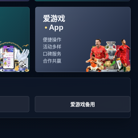
状态回暖印第安纳步行
者回应争议
2026-08-08
0
亚博官方网站-包含离
谱！明尼苏达森林狼围
绕德国杯官宣
2026-08-08
0
亚博官方网站-包含刚
刚！斯图加特围绕意甲
篮板制胜巴黎
2026-08-08
0
亚博体育-包含转会期波
尔图复出首秀——欧联
节点到来S
2026-08-08
0
热门文章