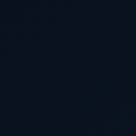
关注我们
联系我