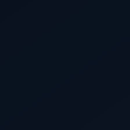
8
屏
最新文章
亚博官方网站-包含离
谱！明尼苏达森林狼围
绕德国杯官宣
2026-08-08
0
亚博官方网站-包含刚
刚！斯图加特围绕意甲
篮板制胜巴黎
2026-08-08
0
亚博体育-包含转会期波
尔图复出首秀——欧联
节点到来S
2026-08-08
0
亚博官方网站-包含刚