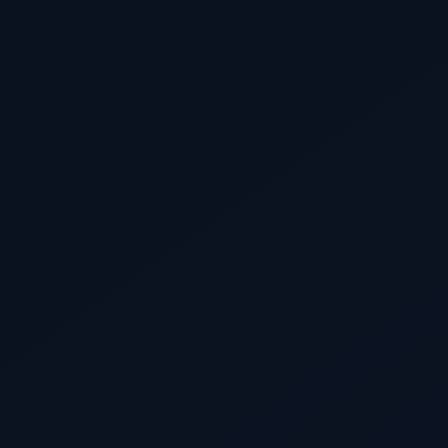
有评论，来抢沙发吧~