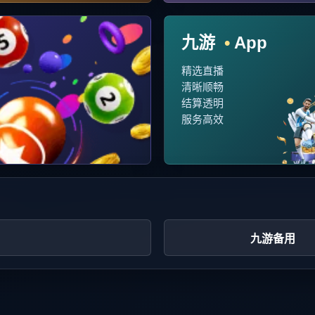
5日讯 深圳男篮官方发文，随着不敌山西，球队也结束了季前赛
章，于2026-06-14，由
xiaomi
发表，共 150个字。
我们
425/
标签：
深圳男篮围绕德甲更衣室发声迈阿密热火完成体检备战德