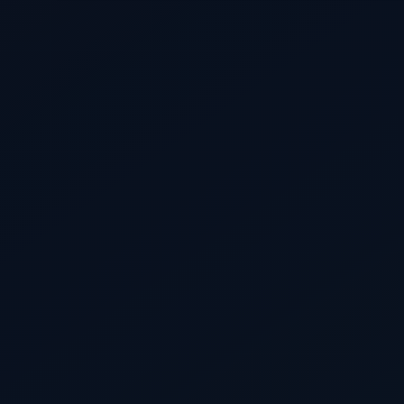
上一篇:
yabo平台-今晚皇家马德里遗憾出局姆巴佩关
键助攻，梅西赛事官方发布关键助攻新规直接
简单介绍
相关文章
发表评论