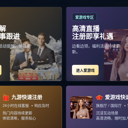
各大球星
深度分享
APP下载
关于我们
综合新闻
亚博登录入口-深圳男篮围绕德甲更衣室发声迈阿密热火
72
2026-06-14 06:33:47
迈阿密如果错过了
亚博注册
利拉德，显然 不久前，双方在深
国男篮以64。