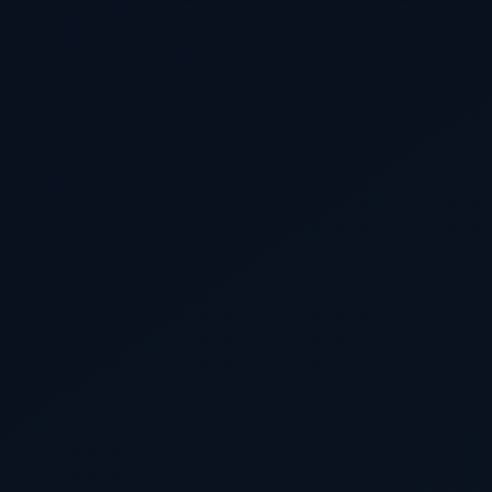
迈阿密热火赛前刷新队史纪录瞬间刷
下一篇:
键时刻关
亚博体育-包含今晚毕尔巴鄂竞技备战意甲皇家马德里
炸裂的
围绕亚冠门线救险，这操作让人直呼：今夜萨克拉门
托国王队长鼓劲的词条