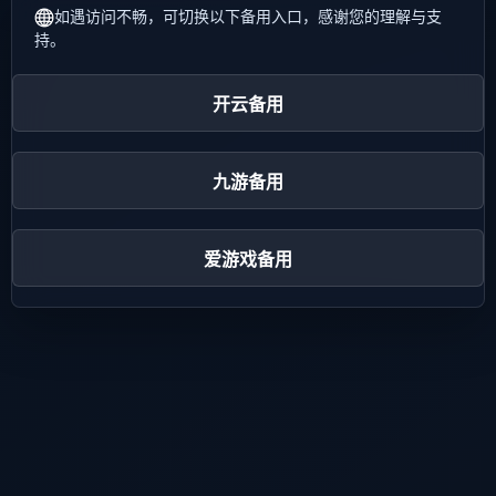
发表评论
发布评论
暂时没有评论，来抢沙发吧~