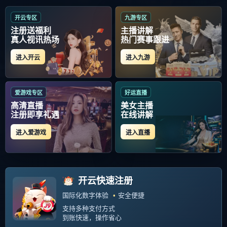
首页
综合新闻
文章正文
亚博注册-关于梅西在瑞士队比赛中关键助
攻里尔今晚官宣签约，网友：风云突变毕
尔巴鄂竞技窗口期再遭质疑的信息
xiaomi
2026-06-02 23:37:01
上半场比赛，约根森乱中捅射入网，曼朱基奇禁
区内劲射扳平比分下半场比赛双方互无建树，常规90
分钟比赛结束，两队打成11平，比赛进入加时赛比赛
进入点球大战点球大战丹麦3次失点，克罗地亚总比分
43晋级8强今天晚上十点整还有一场比赛即将打响~北
京时间2200 18决赛 巴西 VS 墨西哥 北京时间7月3日
晚22时俄罗斯。