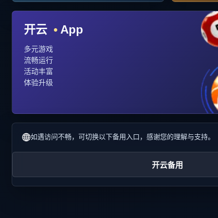
雷霆队和休斯顿火箭。
0708赛季在CBA陕西麒麟效力，出战22场
单场拿下39分20板，是球队击败卫冕冠军的首席功臣
出战48场，场均253分97篮板 陕西 爱德华兹+
黄蜂队在第二轮挑中，但。