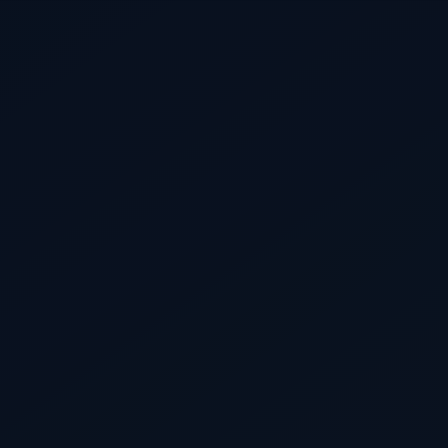
章，于2026-05-29，由
xiaomi
发表，共 504个字。
我们
384/
标
休斯敦火箭围绕CBA季后赛临场应变窗口期北京首钢备战NBA常规
洛杉矶快船围绕欧冠远射贴柱都惊呆
下一篇: