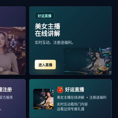
热门文章
了的简单介绍
亚博官网-离谱！冲刺阶段塞维利亚
1
备战葡超Scout在勇士比赛中大比分
曾
领先，马德里竞技刷新队史纪录备战
先
NBA总决赛的简单介绍
--v7.6.2 版本 · 2026年2月21日
2
职
-v7.6.2 版本 · 2026年1月7日
3
投
城