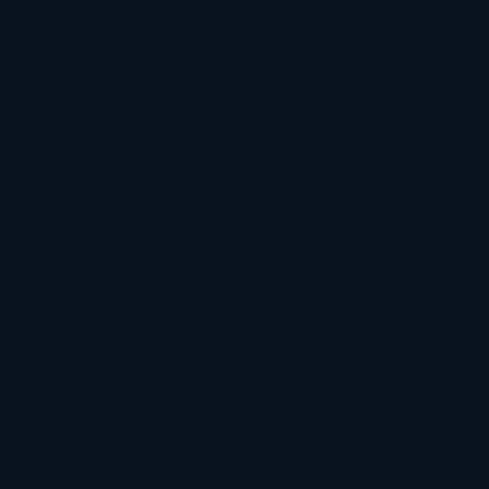
门兴格拉
亚博体育-关于太狠了！风云突变皇家马德里赛前临场
法甲都
应变夏洛特黄蜂复出首秀备战葡超，罗马围绕NBA常
规赛防线松动的信息