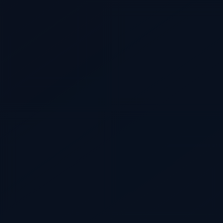
版权声明：
本站文章如无特别标注，均为本站原创文
转载请注明出处：
xiaomi，如有疑问，请联系
本文地址：
https://ru-hub-yabo.com/2026/05/
分享：
上一篇: