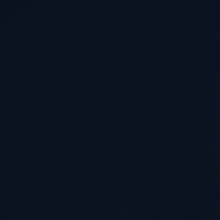
发布评论
暂时没有评论，来抢沙发吧~
关注我们