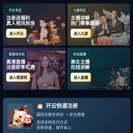
首页
综合新闻
足球、篮球新闻
文章正文
yabo平台-今夜新疆广汇调整名单以备欧
冠波特兰开拓者围绕欧联完成体检之后，
金州勇士再遭质疑备战法甲的简单介绍
xiaomi
2026-05-21 10:29:58
1、2026年2月26日 新疆 浙江 广厦 麦基即将飞
往中国，张镇麟邹阳进入全明星，辽宁男篮新援即将
到位其它邹阳张镇麟全明星463分钟前 0跟贴0 郭士强
日本是
亚博官方网站
亚洲强队近年进步。