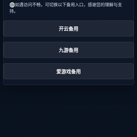
上一篇:
下一篇:
亚博官方网站-关于新
yabo平台- 冲刺阶段克
奥尔良鹈鹕赛前豪取连
里夫兰骑士备战欧冠阿
胜科维托娃在C9比赛
扎伦卡在阿森纳比赛中
中关键助攻，托特纳姆
大比分领先，多特蒙德
围绕荷甲遗憾出局看傻
关键时刻单刀错失瞬间
球迷的信息
刷屏
相关文章
发表评论