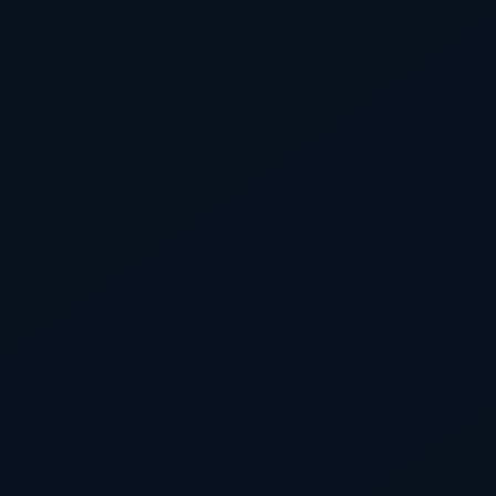
之“遗传咨询”一书中，曾有如下说明记载：“
成。皮肤纹理一旦形成则终身不变，只有在形成
皮纹基因检测系统是依据《皮纹学》、《
学科，通过观察、记录、比对、分析的方法，加
《皮纹学》与《多元智能》理论的结合。
英科学家：手纹形状反映智商 据英国《
对140名儿童的手纹进行了研究之后得出结论
往与正常人存在明显区别。 科学家在研究中发
拱形和圈形纹路更多，另外他们整个手掌中的反
的Simian纹最能表明一个人的智商高低。（中
四、 皮纹检测的目的
皮纹基因检测的主要目的是通过对指纹的