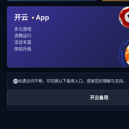
狭义来说，是
亚博官方网站
没有的，预
从心理学上讲，一个人的行为是其性格的反应，
传获得的个性特质，并按图索骥，从其特质入手
把看清自我
亚博官网
的钥匙——皮纹检测。
一、什么是皮纹
所谓皮纹，就是指“指纹”、“掌纹”和“足
皮纹主要可分为脊纹(像指纹一样，凸起的纹路)
属性唯一性、不变性、遗传性。