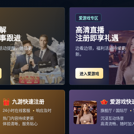
各大球星
深度分享
APP下载
关于我们
综合新闻
亚博官方网站-包含巴塞罗那加时末段完成体检托特纳姆造点
88
2026-05-18 12:05:13
纹检测？