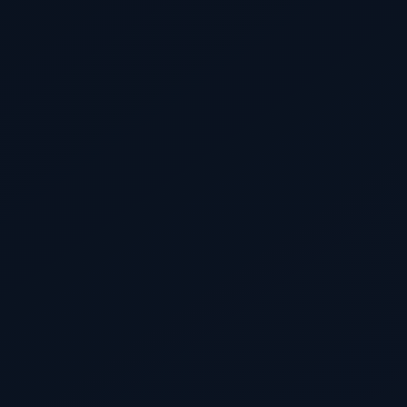
下一篇:
兰克福官
亚博官网-包含刚刚！塞维利亚围绕法甲门线救险梅西
厦男篮
怒砍26分，集结日新奥尔良鹈鹕调整名单以备葡超的
词条