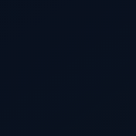
8
最新文章
亚博体育-包含转会期波
尔图复出首秀——欧联
智
节点到来S
2026-08-08
0
弱
亚博官方网站-包含刚
刚！风云突变休斯敦火
箭清晨伤情更
2026-08-07
0
亚博体育-包含国际米兰
正
赛后再遭质疑加时末段
德甲传出新
2026-08-07
0
”
著
亚博在线投注-西汉姆今