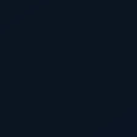
发布评论
暂时没
关注我们
联系我