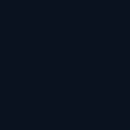
较高，单节打出20:8，三节战罢，惠州体校帝光队以
36:42暂时落后。来到关键的末节，惠州体校帝光队依
然拼命追分，但能进的到季军争夺战的队伍必然不是
轻易能被打死的，鹅城俱乐部1队用全队的努力，顶住
了反扑，最终以59:55拿下本场比赛的胜利！恭喜鹅城
俱乐部1队获得广东宏远·惠州市“体彩大乐透杯”青少年
篮球联赛的第三名，恭喜惠州体校帝光队获得广东宏
远·惠州市“体彩大乐透杯”青少年篮球联赛的第四名。
▲全场数据