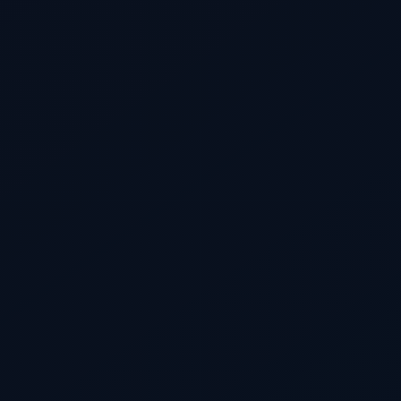
打成11：11。次节比赛，惠东中学利用积极的防守，
造成惠体俱乐部频繁失误，7号何家豪继续神勇发挥，
单节拿下10分，助球队次节打成21:4，暂时领先。随
后的比赛，惠东中学越战越勇，快攻反击、阵地传切
均能转换成得分。最终，以68:43拿下本场比赛的胜
利。恭喜惠东中学拿下广东宏远·惠州市“体彩大乐透
杯”青少年篮球联赛的第七名；恭喜惠体俱乐部拿下广
东宏远·惠州市“体彩大乐透杯”青少年篮球联赛的第八
名。