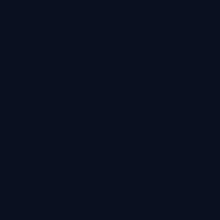
领奖队员：赖俊伟、李成富、严家乐、赖剑
伟、罗子龙、钟泽豪、李帅、邱晓杰、罗桢武、邓伟
豪、翟建朗、谢锐
▲乐翔篮球俱乐部文旺队30号李帅与8号钟泽豪接
受电视台采访
▲恭喜惠州篮球新人王—乐翔篮球俱乐部文
旺队
今 日 赛 果
飞人体育俱乐部：鹅城俱乐部3队 20：0