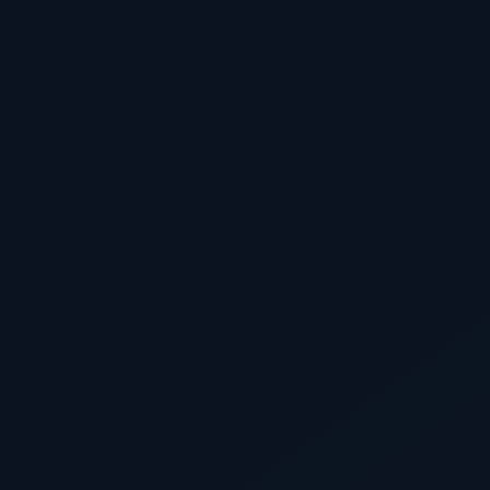
专注，使得乐翔不能轻易出手，最终成功将比赛拖进
第二个加时！
▲乐翔篮球俱乐部8号钟泽豪第二个加时赛拼到抽
筋仍在关键时刻打进关键的2个快攻上篮
第二个加时开始不久，翔梦绝对主力9号范赵
龙也因五犯下场，翔梦的进攻端“缺車少马”，但乐翔也
不能抓住机会将比赛局势握在手中，双方你
亚博登录
入口
来我
亚博官方网站
往，乐翔8号钟泽豪更是拼至抽
筋，但抽筋依然阻挡不了一颗想要夺冠的心，关键时
刻钟泽豪积极下快攻，连得4分，将比分拉至53:49，