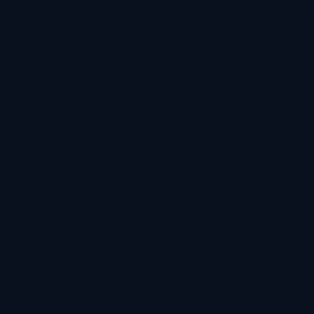
惠东中学：惠体俱乐部 68：43
惠体-凯德顺顺：惠南学校 49：30
惠州体校帝光队：鹅城俱乐部1队 55：59
乐翔篮球俱乐部：翔梦篮球俱乐部 53：51
精 彩 赛 况
◆
◆
赛事回顾
惠东中学 68：43 惠体俱乐部