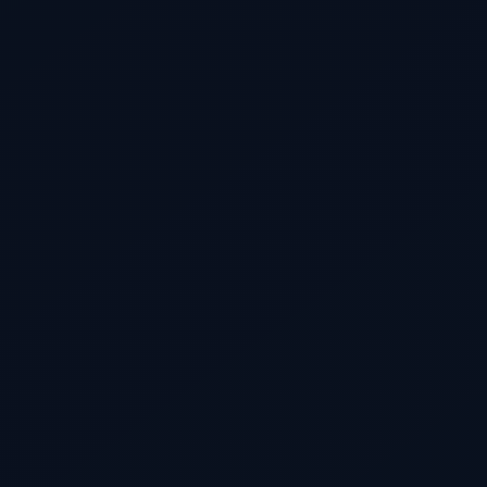
本场决七、八名比赛由身穿蓝色球服的惠东
中学迎战身穿红色球服的惠体俱乐部。首节比赛开
始，双方均展示出色状态，惠体俱乐部5号张意军发挥
出色，一人独得6分；惠东中学7号何家豪和12号罗钦
泉两人联手包揽球队首节全部得分。首节战罢，双方