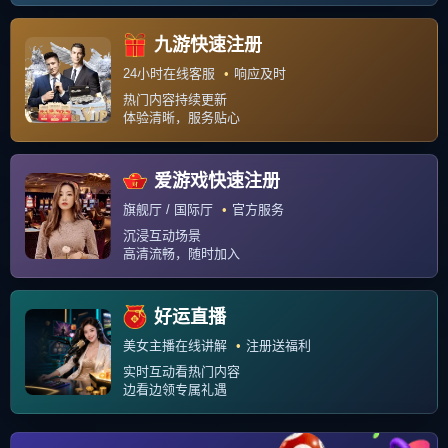
联系我们
关于我们
亚博官网为广大用户提供权威、安全的官方登录入口，全面支
持多端设备访问与高速稳定的连接体验。平台汇聚全球主流体
育赛事与多样化投注玩法，实时更新赔率与赛事数据，确保用
户掌握最新动态。通过亚博官方网站，玩家可享受便捷的账户
管理、安全的资金交易及流畅的互动体验，是体育娱乐爱好者
信赖的专业平台。
Copyright © 2026
友情链接：