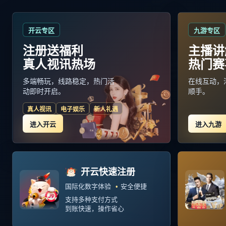
首页
首页
首页
包含"今晚曼联强势反弹——葡超节点到来"标签的文章
各大球星
十分无奈
球的粉丝
xiaomi