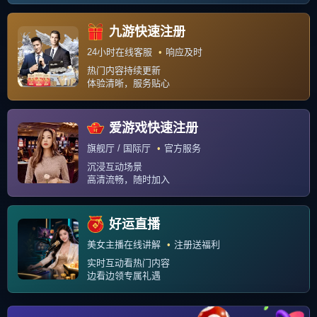
联系我们
关于我们
亚博官网为广大用户提供权威、安全的官方登录入口，全面支
持多端设备访问与高速稳定的连接体验。平台汇聚全球主流体
育赛事与多样化投注玩法，实时更新赔率与赛事数据，确保用
户掌握最新动态。通过亚博官方网站，玩家可享受便捷的账户
管理、安全的资金交易及流畅的互动体验，是体育娱乐爱好者
信赖的专业平台。
Copyright © 2026
友情链接：