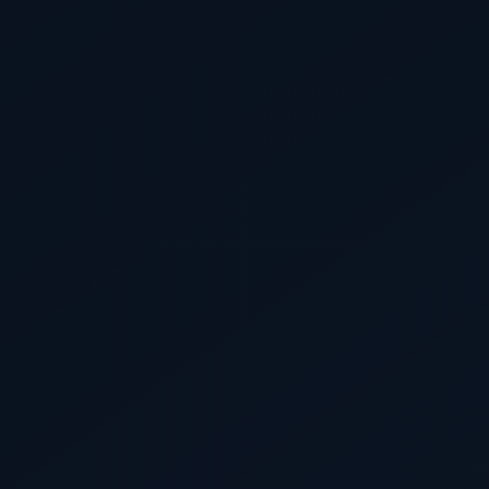
们
关于我们