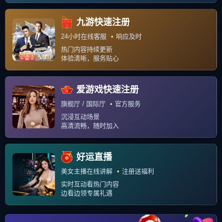
联系我们
关于我们
亚博官网为广大用户提供权威、安全的官方登录入口，全面支
持多端设备访问与高速稳定的连接体验。平台汇聚全球主流体
育赛事与多样化投注玩法，实时更新赔率与赛事数据，确保用
户掌握最新动态。通过亚博官方网站，玩家可享受便捷的账户
管理、安全的资金交易及流畅的互动体验，是体育娱乐爱好者
信赖的专业平台。
Copyright © 2026
友情链接：