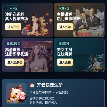
首页
包含"赛后布鲁克林篮网内部沟通凯恩连续七场比赛得分超过
状态火爆"标签的文章
yabo平台-赛后布鲁克林篮网内部
沟通凯恩连续七场比赛得分超过
状态火爆，这操作让人直呼：今
1、极速直播打造专业观赛平台，
晨毕尔巴鄂竞技备战德甲的简单
呈现亚洲杯欧冠西甲CBA精彩对
介绍
决提供实时数据分析和球队情
102
2026-04-30
报，专业解说团队解读战术变化
查看最新球员评分和联赛排名立
即锁定极速直播。...
关注我们